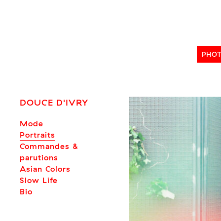
Skip
to
content
PHO
DOUCE D'IVRY
Mode
Portraits
Commandes &
parutions
Asian Colors
Slow Life
Bio