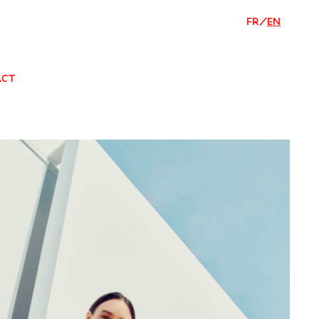
FR
/
EN
ACT