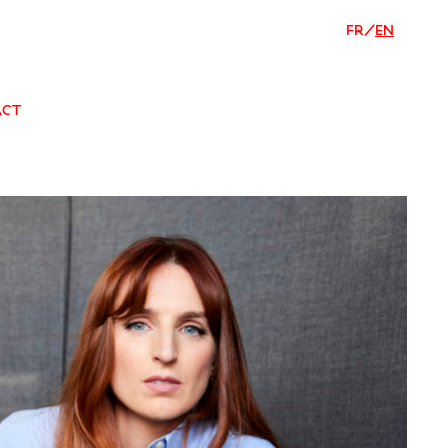
FR
/
EN
ACT