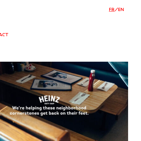
FR
/
EN
ACT
RÉALISATIONS