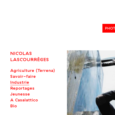
Skip
to
content
PHO
NICOLAS
LASCOURRÈGES
Agriculture (Terrena)
Savoir-faire
Industrie
Reportages
Jeunesse
A Casalattico
Bio