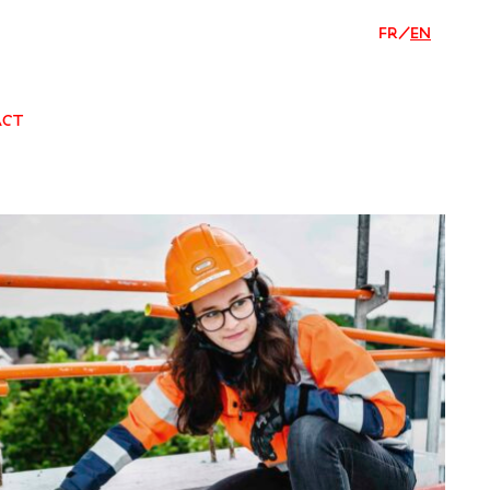
FR
/
EN
ACT