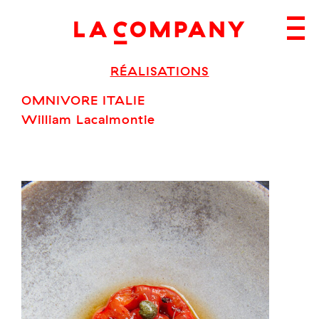
Skip
to
content
RÉALISATIONS
OMNIVORE ITALIE
William Lacalmontie