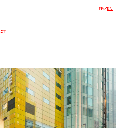
FR
/
EN
ACT