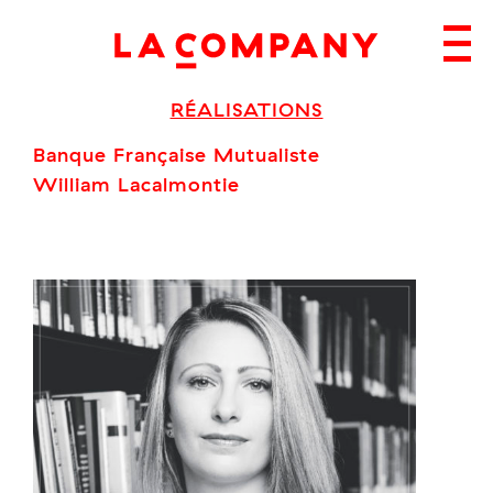
Skip
to
content
RÉALISATIONS
Banque Française Mutualiste
William Lacalmontie